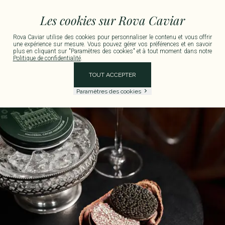
 Métropolitaine pour toute commande supérieure à 150 € TTC.
Livraison disponible
Les cookies sur Rova Caviar
Rova Caviar utilise des cookies pour personnaliser le contenu et vous offrir
une expérience sur mesure. Vous pouvez gérer vos préférences et en savoir
plus en cliquant sur "Paramètres des cookies" et à tout moment dans notre
Politique de confidentialité
.
TOUT ACCEPTER
Paramètres des cookies