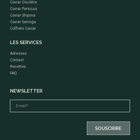
Caviar Osciètre
Caviar Persicus
Caviar Shipova
Caviar Sevruga
Coffrets Caviar
LES SERVICES
Adresses
Contact
Recettes
FAQ
NEWSLETTER
En cochant cette case, j'accepte de recevoir les informations et les offres de la Maison Rova Caviar par e-mail.
SOUSCRIRE