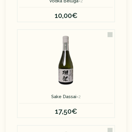
Vodka Beluga
×
2
10,00€
Sake Dassai
×
2
17,50€