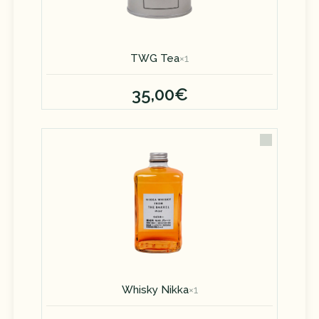
TWG Tea
×
1
35,00€
Whisky Nikka
×
1